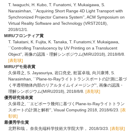
T. Iwaguchi, H. Kubo, T. Funatomi, Y. Mukaigawa, S.
Narasimhan, ``Acquiring Short Range 4D Light Transport with
Synchronized Projector Camera System'', ACM Symposium on
Virtual Reality Software and Technology (VRST2018),
2018/12/1.
MIRUフロンティア賞
T. Takatani, K. Fujita, K. Tanaka, T. Funatomi,Y. Mukaigawa,
``Controlling Translucency by UV Printing on a Translucent
Object'', 画像の認識・理解シンポジウム(MIRU2018), 2018/8/8.
[表彰状]
MIRUデモ発表賞
久保尋之, S. Jayasuriya, 岩口尭史, 舩冨卓哉, 向川康博, S.
Narasimhan, ``Plane-to-Rayライトトランスポートの計測に基づ
く半透明物体内部のリアルタイムイメージング'', 画像の認識・
理解シンポジウム(MIRU2018), 2018/8/8.
[表彰状]
優秀研究発表賞
久保尋之, ``エピポーラ幾何に基づくPlane-to-Rayライトトラン
スポートの計測と解析'', Visual Computing 2018, 2018/6/23.
[表
彰状]
最優秀学生賞
北野和哉， 奈良先端科学技術大学院大学， 2018/3/23.
[表彰状]