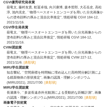
CGVI優秀研究発表賞
蔀竜太, 藤村友貴, 舩冨卓哉, 向川康博, 森本哲郎, 大石岳史, 高松
淳, 池内克史, ``物理ベースオートエンコーダを用いた分光画像か
らの塗布顔料の厚みと混合比率推定'', 情処研報 CGVI 184-12,
2021/11/16.
CGVI学生発表賞
蔀竜太, ``物理ベースオートエンコーダを用いた分光画像からの
塗布顔料の厚みと混合比率推定'', 情処研報 CGVI 184-12,
2021/11/16.
CVIM奨励賞
蔀竜太, ``物理ベースオートエンコーダを用いた分光画像からの
塗布顔料の厚みと混合比率推定'', 情処研報 CVIM 227-12,
2021/11/6.
[表彰状]
MIRU学生奨励賞
知念響紀, ``空間座標を時間軸に埋め込んだ高時間分解計測によ
る鏡面物体の形状推定'', 画像の認識・理解シンポジウム
(MIRU2021), 2021/7/30.
[表彰状]
MIRU学生奨励賞
長瀬康斗, ``多波長遠赤外光観測による受動的な距離計測'', 画像
の認識・理解シンポジウム(MIRU2021), 2021/7/30.
[表彰状]
画像電子技術賞