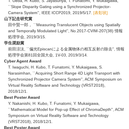
T. Ueda, H. Kubo, S. Jayasuriya, T. Funatomi, Y. Mukaigawa,
``Slope Disparity Gating using a Synchronized Projector-
Camera System'', IEEE ICCP2019, 2019/5/17.
[表彰状]
山下記念研究賞
田中賢一郎， ``Measuring Translucent Objects using Spatially
and Temporally Modulated Light'', No.2017-CVIM-207(38) 情報
処理学会, 2019/3/15.
学生奨励賞
前田涼汰, ``偏光Episcanによる金属物体の相互反射の除去'', 情報
処理学会第81回全国大会, 1V-03, 2019/3/14.
Cyber Agent Award
T. Iwaguchi, H. Kubo, T. Funatomi, Y. Mukaigawa, S.
Narasimhan, ``Acquiring Short Range 4D Light Transport with
Synchronized Projector Camera System'', ACM Symposium on
Virtual Reality Software and Technology (VRST2018),
2018/12/1.
Best Poster Award
Y. Nakanishi, H. Kubo, T. Funatomi, Y. Mukaigawa,
``Mathematical Model for Pop-up Effect of ChromaDepth'', ACM
Symposium on Virtual Reality Software and Technology
(VRST2018), 2018/12/1.
Best Poster Award