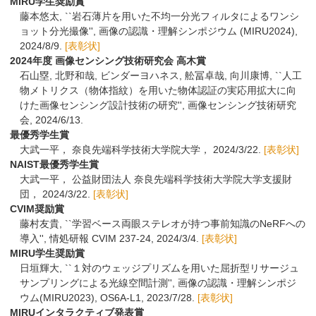
MIRU学生奨励賞
藤本悠太,
``岩石薄片を用いた不均一分光フィルタによるワンシ
ョット分光撮像'', 画像の認識・理解シンポジウム (MIRU2024),
2024/8/9.
[表彰状]
2024年度 画像センシング技術研究会 高木賞
石山塁, 北野和哉, ビンダーヨハネス, 舩冨卓哉, 向川康博, ``人工
物メトリクス（物体指紋）を用いた物体認証の実応用拡大に向
けた画像センシング設計技術の研究'', 画像センシング技術研究
会, 2024/6/13.
最優秀学生賞
大武一平， 奈良先端科学技術大学院大学， 2024/3/22.
[表彰状]
NAIST最優秀学生賞
大武一平， 公益財団法人 奈良先端科学技術大学院大学支援財
団， 2024/3/22.
[表彰状]
CVIM奨励賞
藤村友貴,
``学習ベース両眼ステレオが持つ事前知識のNeRFへの
導入'', 情処研報 CVIM 237-24, 2024/3/4.
[表彰状]
MIRU学生奨励賞
日垣輝大,
``１対のウェッジプリズムを用いた屈折型リサージュ
サンプリングによる光線空間計測'', 画像の認識・理解シンポジ
ウム(MIRU2023), OS6A-L1, 2023/7/28.
[表彰状]
MIRUインタラクティブ発表賞