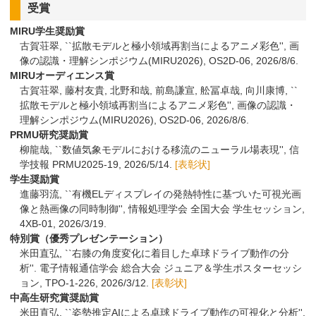
受賞
MIRU学生奨励賞
古賀荘翠,
``拡散モデルと極小領域再割当によるアニメ彩色'', 画
像の認識・理解シンポジウム(MIRU2026), OS2D-06, 2026/8/6.
MIRUオーディエンス賞
古賀荘翠, 藤村友貴, 北野和哉, 前島謙宣, 舩冨卓哉, 向川康博, ``
拡散モデルと極小領域再割当によるアニメ彩色'', 画像の認識・
理解シンポジウム(MIRU2026), OS2D-06, 2026/8/6.
PRMU研究奨励賞
柳龍哉,
``数値気象モデルにおける移流のニューラル場表現'', 信
学技報 PRMU2025-19, 2026/5/14.
[表彰状]
学生奨励賞
進藤羽流,
``有機ELディスプレイの発熱特性に基づいた可視光画
像と熱画像の同時制御'', 情報処理学会 全国大会 学生セッション,
4XB-01, 2026/3/19.
特別賞（優秀プレゼンテーション）
米田直弘,
``右膝の角度変化に着目した卓球ドライブ動作の分
析''. 電子情報通信学会 総合大会 ジュニア＆学生ポスターセッシ
ョン, TPO-1-226, 2026/3/12.
[表彰状]
中高生研究賞奨励賞
米田直弘, ``姿勢推定AIによる卓球ドライブ動作の可視化と分析'',