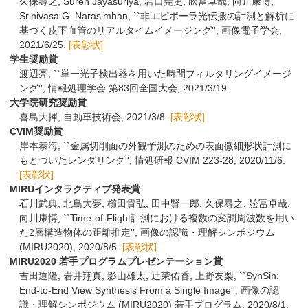
久保尋之, Suren Jayasuriya, 岩口尭史, 舩冨卓哉, 向川康博,
Srinivasa G. Narasimhan, ``非エピポーラ光伝搬の計測と解析に
基づく皮下血管のリアルタイムイメージング'', 画像電子学会,
2021/6/25.
[表彰状]
学生奨励賞
渡辺亮, ``単一光子検出器を用いた時間フィルタリングイメージ
ング'', 情報処理学会 第83回全国大会, 2021/3/19.
大学院研究奨励賞
喜島大揮, 自動車技術会, 2021/3/8.
[表彰状]
CVIM奨励賞
岸本泰海, ``金属切削面の外観予測のための表面微細形状計測に
もとづいたレンダリング'', 情処研報 CVIM 223-28, 2020/11/6.
[表彰状]
MIRUインタラクティブ発表賞
石川武典, 北島大夢, 櫛田貴弘, 田中賢一郎, 久保尋之, 舩冨卓哉,
向川康博, ``Time-of-Flight計測における複数の変調周波数を用い
た2層構造物体の距離推定'', 画像の認識・理解シンポジウム
(MIRU2020), 2020/8/5.
[表彰状]
MIRU2020 若手プログラムプレゼンテーション賞
吉田道隆, 岩井翔真, 影山雄太, 辻茉佑香, 上野友梨, ``SynSin:
End-to-End View Synthesis From a Single Image'', 画像の認
識・理解シンポジウム (MIRU2020) 若手プログラム, 2020/8/1.