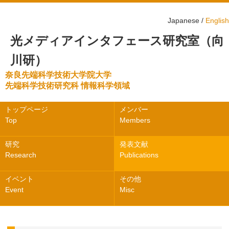
Japanese /
English
光メディアインタフェース研究室（向
川研）
奈良先端科学技術大学院大学
先端科学技術研究科 情報科学領域
トップページ
メンバー
Top
Members
研究
発表文献
Research
Publications
イベント
その他
Event
Misc