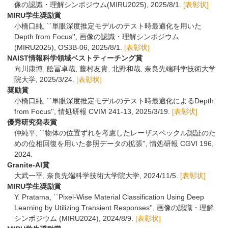
像の認識・理解シンポジウム(MIRU2025), 2025/8/1.
[表彰状]
MIRU学生奨励賞
小橋口純,
``単眼深度推定モデルのテスト時最適化を用いた
Depth from Focus'', 画像の認識・理解シンポジウム
(MIRU2025), OS3B-06, 2025/8/1.
[表彰状]
NAIST情報科学領域ベストティーチング賞
向川康博, 舩冨卓哉, 藤村友貴, 北野和哉, 奈良先端科学技術大学
院大学, 2025/3/24.
[表彰状]
奨励賞
小橋口純,
``単眼深度推定モデルのテスト時最適化によるDepth
from Focus'', 情処研報 CVIM 241-13, 2025/3/19.
[表彰状]
優秀研究発表賞
仲純平,
``物体の位置ずれを考慮したレーザスペックル認証のた
めの位相回復を用いた参照データの拡張'', 情処研報 CGVI 196,
2024.
Granite-AI賞
大武一平, 奈良先端科学技術大学院大学, 2024/11/5.
[表彰状]
MIRU学生奨励賞
Y. Pratama,
``Pixel-Wise Material Classification Using Deep
Learning by Utilizing Transient Responses'', 画像の認識・理解
シンポジウム (MIRU2024), 2024/8/9.
[表彰状]