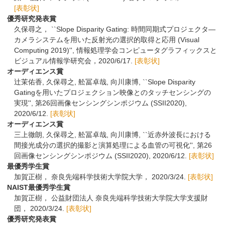
[表彰状]
優秀研究発表賞
久保尋之， ``Slope Disparity Gating: 時間同期式プロジェクタ—
カメラシステムを用いた反射光の選択的取得と応用 (Visual
Computing 2019)'', 情報処理学会コンピュータグラフィックスと
ビジュアル情報学研究会，2020/6/17.
[表彰状]
オーディエンス賞
辻茉佑香, 久保尋之, 舩冨卓哉, 向川康博, ``Slope Disparity
Gatingを用いたプロジェクション映像とのタッチセンシングの
実現'', 第26回画像センシングシンポジウム (SSII2020),
2020/6/12.
[表彰状]
オーディエンス賞
三上徹朗, 久保尋之, 舩冨卓哉, 向川康博, ``近赤外波長における
間接光成分の選択的撮影と演算処理による血管の可視化'', 第26
回画像センシングシンポジウム (SSII2020), 2020/6/12.
[表彰状]
最優秀学生賞
加賀正樹， 奈良先端科学技術大学院大学， 2020/3/24.
[表彰状]
NAIST最優秀学生賞
加賀正樹， 公益財団法人 奈良先端科学技術大学院大学支援財
団， 2020/3/24.
[表彰状]
優秀研究発表賞