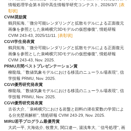
情報処理学会第８回中高生情報学研究コンテスト, 2026/3/7.
[表
彰状]
CVIM奨励賞
鶴貝拓海,
``微分可能レンダリングと拡散モデルによる正面復元
画像を参照とした泉崎横穴3Dモデルの仮想修復'', 情処研報
CVIM 243-43, 2025/11/11.
[表彰状]
CGVI学生発表賞
鶴貝拓海,
``微分可能レンダリングと拡散モデルによる正面復元
画像を参照とした泉崎横穴3Dモデルの仮想修復'', 情処研報
CVIM 243-43, Nov. 2025.
PRMU月間ベストプレゼンテーション賞
柳龍哉,
``数値気象モデルにおける移流のニューラル場表現'', 信
学技報 PRMU, Nov. 2025.
CGVI優秀研究発表賞
柳龍哉,
``数値気象モデルにおける移流のニューラル場表現'', 信
学技報 PRMU, Nov. 2025.
CGVI優秀研究発表賞
古谷大介,
``泉崎横穴における岩盤と顔料の潜在変数の学習によ
る分光壁画解析'', 情処研報 CVIM 243-29, Nov. 2025.
MIRU若手プログラム最優秀賞
大武一平, 大海佑介, 牧豊大, 関口遼一, 湯浅隼大, ``信号処理'', 画