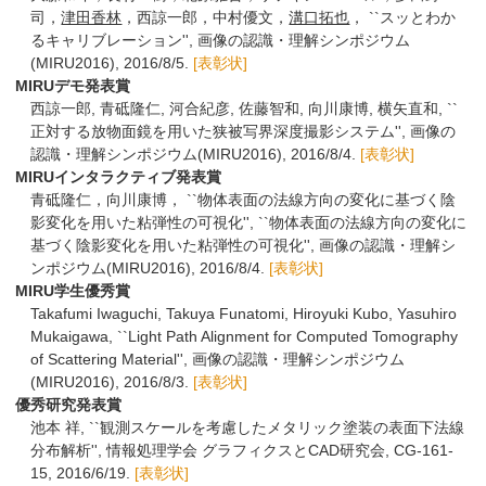
司，
津田香林
，西諒一郎，中村優文，
溝口拓也
， ``スッとわか
るキャリブレーション'', 画像の認識・理解シンポジウム
(MIRU2016), 2016/8/5.
[表彰状]
MIRUデモ発表賞
西諒一郎, 青砥隆仁, 河合紀彦, 佐藤智和, 向川康博, 横矢直和, ``
正対する放物面鏡を用いた狭被写界深度撮影システム'', 画像の
認識・理解シンポジウム(MIRU2016), 2016/8/4.
[表彰状]
MIRUインタラクティブ発表賞
青砥隆仁，向川康博， ``物体表面の法線方向の変化に基づく陰
影変化を用いた粘弾性の可視化'', ``物体表面の法線方向の変化に
基づく陰影変化を用いた粘弾性の可視化'', 画像の認識・理解シ
ンポジウム(MIRU2016), 2016/8/4.
[表彰状]
MIRU学生優秀賞
Takafumi Iwaguchi, Takuya Funatomi, Hiroyuki Kubo, Yasuhiro
Mukaigawa, ``Light Path Alignment for Computed Tomography
of Scattering Material'', 画像の認識・理解シンポジウム
(MIRU2016), 2016/8/3.
[表彰状]
優秀研究発表賞
池本 祥, ``観測スケールを考慮したメタリック塗装の表面下法線
分布解析'', 情報処理学会 グラフィクスとCAD研究会, CG-161-
15, 2016/6/19.
[表彰状]