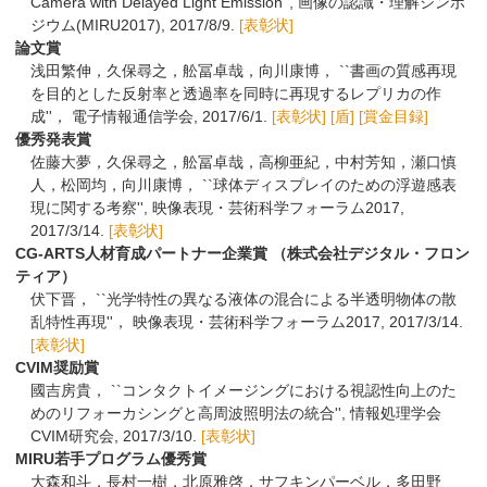
Camera with Delayed Light Emission'', 画像の認識・理解シンポ
ジウム(MIRU2017), 2017/8/9.
[表彰状]
論文賞
浅田繁伸，久保尋之，舩冨卓哉，向川康博， ``書画の質感再現
を目的とした反射率と透過率を同時に再現するレプリカの作
成''， 電子情報通信学会, 2017/6/1.
[表彰状]
[盾]
[賞金目録]
優秀発表賞
佐藤大夢，久保尋之，舩冨卓哉，高柳亜紀，中村芳知，瀬口慎
人，松岡均，向川康博， ``球体ディスプレイのための浮遊感表
現に関する考察'', 映像表現・芸術科学フォーラム2017,
2017/3/14.
[表彰状]
CG-ARTS人材育成パートナー企業賞 （株式会社デジタル・フロン
ティア）
伏下晋， ``光学特性の異なる液体の混合による半透明物体の散
乱特性再現''， 映像表現・芸術科学フォーラム2017, 2017/3/14.
[表彰状]
CVIM奨励賞
國吉房貴， ``コンタクトイメージングにおける視認性向上のた
めのリフォーカシングと高周波照明法の統合'', 情報処理学会
CVIM研究会, 2017/3/10.
[表彰状]
MIRU若手プログラム優秀賞
大森和斗，長村一樹，北原雅啓，サフキンパーベル，多田野