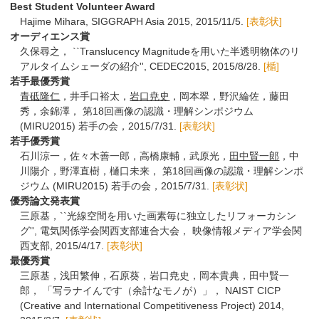
Best Student Volunteer Award
Hajime Mihara, SIGGRAPH Asia 2015, 2015/11/5.
[表彰状]
オーディエンス賞
久保尋之， ``Translucency Magnitudeを用いた半透明物体のリ
アルタイムシェーダの紹介'', CEDEC2015, 2015/8/28.
[楯]
若手最優秀賞
青砥隆仁
，井手口裕太，
岩口尭史
，岡本翠，野沢綸佐，藤田
秀，余錦澤， 第18回画像の認識・理解シンポジウム
(MIRU2015) 若手の会，2015/7/31.
[表彰状]
若手優秀賞
石川涼一，佐々木善一郎，高橋康輔，武原光，
田中賢一郎
，中
川陽介，野澤直樹，樋口未来， 第18回画像の認識・理解シンポ
ジウム (MIRU2015) 若手の会，2015/7/31.
[表彰状]
優秀論文発表賞
三原基，``光線空間を用いた画素毎に独立したリフォーカシン
グ'', 電気関係学会関西支部連合大会， 映像情報メディア学会関
西支部, 2015/4/17.
[表彰状]
最優秀賞
三原基，浅田繁伸，石原葵，岩口尭史，岡本貴典，田中賢一
郎， 「写ラナイんです（余計なモノが）」， NAIST CICP
(Creative and International Competitiveness Project) 2014,