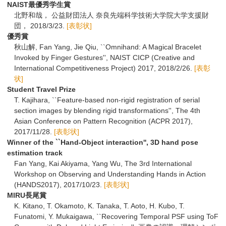
NAIST最優秀学生賞
北野和哉， 公益財団法人 奈良先端科学技術大学院大学支援財
団， 2018/3/23.
[表彰状]
優秀賞
秋山解, Fan Yang, Jie Qiu, ``Omnihand: A Magical Bracelet
Invoked by Finger Gestures'', NAIST CICP (Creative and
International Competitiveness Project) 2017, 2018/2/26.
[表彰
状]
Student Travel Prize
T. Kajihara, ``Feature-based non-rigid registration of serial
section images by blending rigid transformations'', The 4th
Asian Conference on Pattern Recognition (ACPR 2017),
2017/11/28.
[表彰状]
Winner of the ``Hand-Object interaction'', 3D hand pose
estimation track
Fan Yang, Kai Akiyama, Yang Wu, The 3rd International
Workshop on Observing and Understanding Hands in Action
(HANDS2017), 2017/10/23.
[表彰状]
MIRU長尾賞
K. Kitano, T. Okamoto, K. Tanaka, T. Aoto, H. Kubo, T.
Funatomi, Y. Mukaigawa, ``Recovering Temporal PSF using ToF